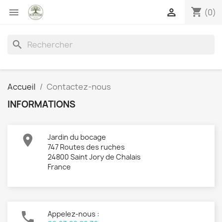
shopping_cart


(0)
search
Accueil
Contactez-nous
INFORMATIONS

Jardin du bocage
747 Routes des ruches
24800 Saint Jory de Chalais
France

Appelez-nous :