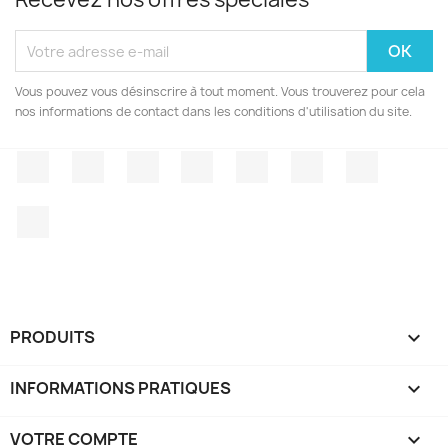
Vous pouvez vous désinscrire à tout moment. Vous trouverez pour cela
nos informations de contact dans les conditions d'utilisation du site.
Facebook
Twitter
Rss
YouTube
Pinterest
Vimeo
Instagr
LinkedIn
PRODUITS

INFORMATIONS PRATIQUES

VOTRE COMPTE
