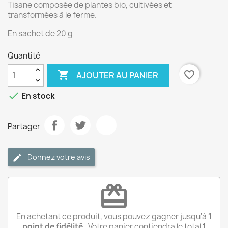
Tisane composée de plantes bio, cultivées et
transformées à le ferme.
En sachet de 20 g
Quantité

favorite_border
AJOUTER AU PANIER

En stock
Partager
Donnez votre avis
redeem
En achetant ce produit, vous pouvez gagner jusqu'à
1
point de fidélité
. Votre panier contiendra le total
1