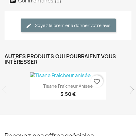
Commentaires (0)
Soyez le premier à donner votre avis
AUTRES PRODUITS QUI POURRAIENT VOUS
INTÉRESSER
favorite_border
Tisane Fraîcheur Anisée
5,50 €
Recevez nos offres spéciales