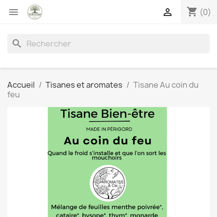
shopping_cart


(0)
search
Accueil
Tisanes et aromates
Tisane Au coin du
feu