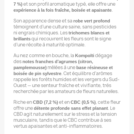
et son profil aromatique typé, elle offre une
7 %)
.
expérience à la fois fraîche, boisée et apaisante
Son apparence dense et sa
robe vert profond
témoignent d’une culture saine, sans pesticides
ni engrais chimiques. Les
trichomes blancs et
qui recouvrent les fleurs sont le signe
brillants
d’une récolte à maturité optimale.
Au nez comme en bouche, la
dégage
Kompolti
des
notes franches d’agrumes (citron,
mêlées à une
pamplemousse)
base résineuse et
. Cet équilibre d’arômes
boisée de pin sylvestre
rappelle les forêts humides et les vergers du Sud-
Ouest — une senteur fraîche et vivifiante, très
recherchée par les amateurs de fleurs naturelles.
Riche en
et en
, cette fleur
CBD (7,2 %)
CBC (0,5 %)
offre une
. Le
détente profonde sans effet planant
CBD agit naturellement sur le stress et la tension
musculaire, tandis que le CBC contribue à ses
vertus apaisantes et anti-inflammatoires.