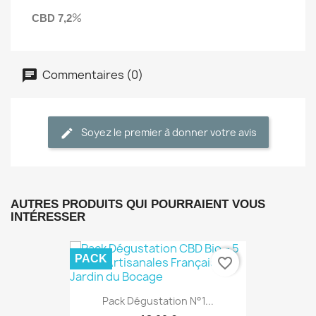
%
CBD 7,2
Commentaires (0)
Soyez le premier à donner votre avis
AUTRES PRODUITS QUI POURRAIENT VOUS
INTÉRESSER
PACK
favorite_border
Pack Dégustation N°1...