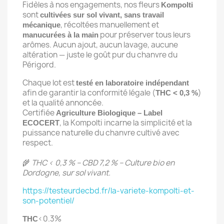
Fidèles à nos engagements, nos fleurs
Kompolti
sont
cultivées sur sol vivant, sans travail
, récoltées manuellement et
mécanique
pour préserver tous leurs
manucurées à la main
arômes. Aucun ajout, aucun lavage, aucune
altération — juste le goût pur du chanvre du
Périgord.
Chaque lot est
testé en laboratoire indépendant
afin de garantir la conformité légale (
)
THC < 0,3 %
et la qualité annoncée.
Certifiée
Agriculture Biologique – Label
, la Kompolti incarne la simplicité et la
ECOCERT
puissance naturelle du chanvre cultivé avec
respect.
🌾
THC < 0,3 % – CBD 7,2 % – Culture bio en
Dordogne, sur sol vivant.
https://testeurdecbd.fr/la-variete-kompolti-et-
son-potentiel/
<0.3%
THC