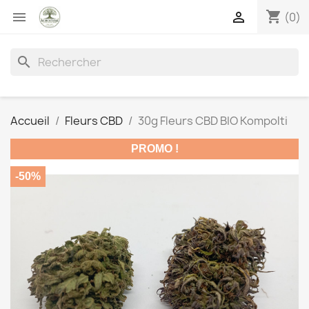
shopping_cart


(0)
search
Accueil
Fleurs CBD
30g Fleurs CBD BIO Kompolti
PROMO !
-50%