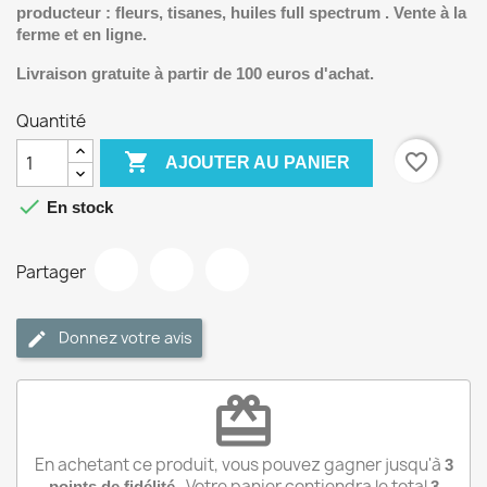
producteur : fleurs, tisanes, huiles full spectrum . Vente à la
ferme et en ligne.
Livraison gratuite à partir de 100 euros d'achat.
Quantité

favorite_border
AJOUTER AU PANIER

En stock
Partager
Donnez votre avis
redeem
En achetant ce produit, vous pouvez gagner jusqu'à
3
. Votre panier contiendra le total
points de fidélité
3